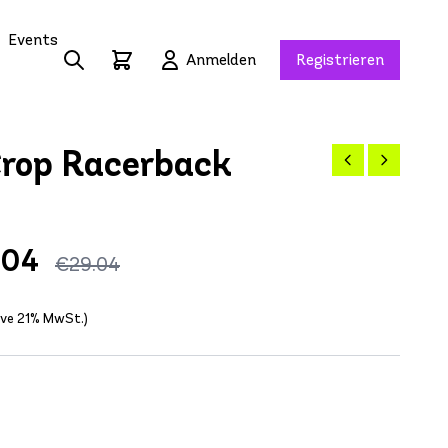
Events
Anmelden
Registrieren
Crop Racerback
.04
€29.04
sive 21% MwSt.)