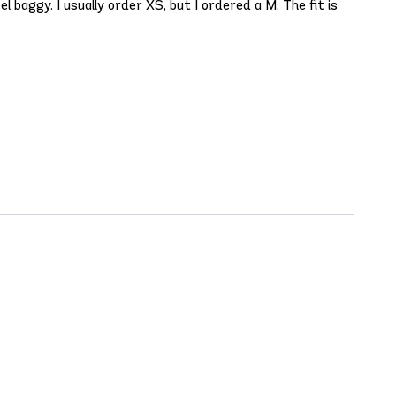
l baggy. I usually order XS, but I ordered a M. The fit is