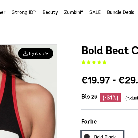
er
Strong ID™
Beauty
Zumbini®
SALE
Bundle Deals
Bold Beat 
Try it on
Add your
€19.97 - €29
photo
Deleted after 24 hours
Bis zu
(-31%)
(Inklu
Farbe
Bold Black