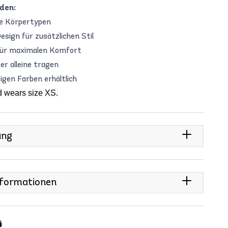
den:
le Körpertypen
sign für zusätzlichen Stil
für maximalen Komfort
r alleine tragen
digen Farben erhältlich
d wears size XS.
ung
nformationen