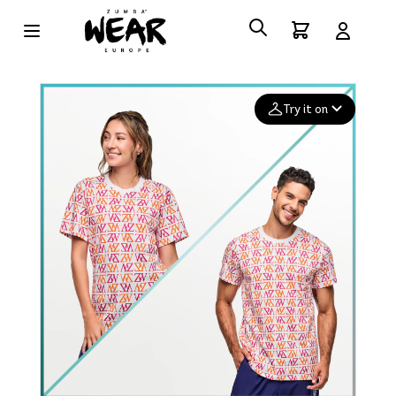
Try it on
Add your
photo
Deleted after 24 hours