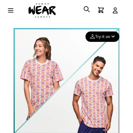
Try it on
Add your
photo
Deleted after 24 hours