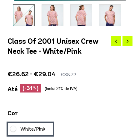
Class Of 2001 Unisex Crew
Neck Tee - White/Pink
€26.62 - €29.04
€38.72
(-31%)
Até
(Inclui 21% de IVA)
Cor
White/Pink