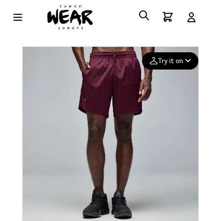
Try it on
Add your
photo
Deleted after 24 hours