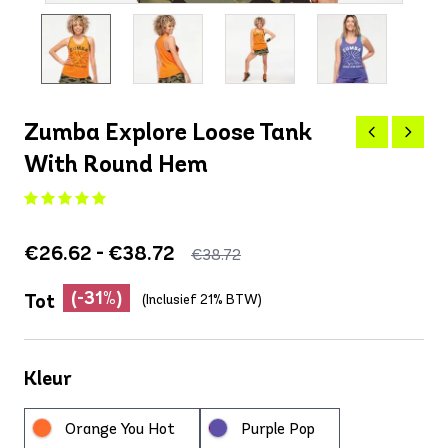
Zumba Explore Loose Tank
With Round Hem
€26.62 - €38.72
€38.72
(-31%)
Tot
(Inclusief 21% BTW)
Kleur
Orange You Hot
Purple Pop