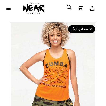
Try it on
Add your
photo
Deleted after 24 hours