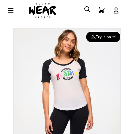
Try it on
Add your
photo
Deleted after 24 hours