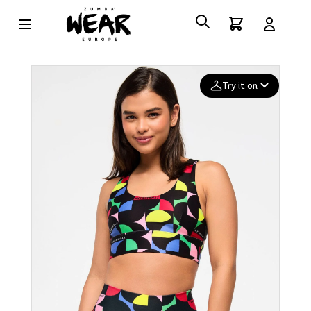
Try it on
Add your
photo
Deleted after 24 hours