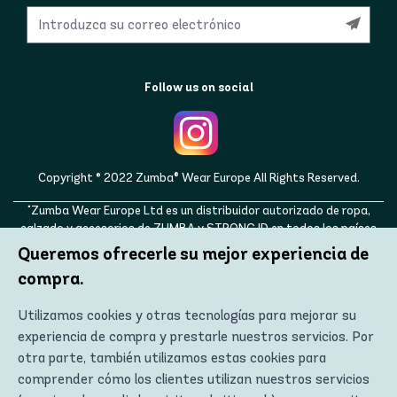
Follow us on social
Copyright © 2022 Zumba® Wear Europe All Rights Reserved.
"Zumba Wear Europe Ltd es un distribuidor autorizado de ropa,
calzado y accesorios de ZUMBA y STRONG ID en todos los países
europeos, así como en el Reino Unido, Noruega, Suiza, Islandia,
Queremos ofrecerle su mejor experiencia de
Ucrania, Moldavia, Turquía, Rusia. ZUMBA, STRONG ID y los
compra.
logotipos de ZUMBA y STRONG ID son marcas registradas de
Zumba Fitness, LLC y se utilizan con permiso."
Utilizamos cookies y otras tecnologías para mejorar su
experiencia de compra y prestarle nuestros servicios. Por
otra parte, también utilizamos estas cookies para
comprender cómo los clientes utilizan nuestros servicios