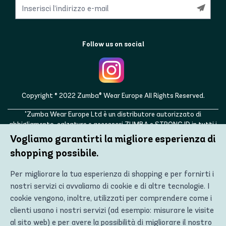
Follow us on social
Copyright © 2022 Zumba® Wear Europe All Rights Reserved.
"Zumba Wear Europe Ltd è un distributore autorizzato di
abbigliamento, calzature e accessori ZUMBA e STRONG ID in tutti i
paesi europei, nonché nel Regno Unito, Norvegia, Svizzera, Islanda,
Vogliamo garantirti la migliore esperienza di
Ucraina, Moldavia, Turchia, Russia. ZUMBA, STRONG ID e i loghi
shopping possibile.
ZUMBA e STRONG ID sono marchi registrati di Zumba Fitness, LLC e
vengono utilizzati con autorizzazione."
Per migliorare la tua esperienza di shopping e per fornirti i
nostri servizi ci avvaliamo di cookie e di altre tecnologie. I
cookie vengono, inoltre, utilizzati per comprendere come i
clienti usano i nostri servizi (ad esempio: misurare le visite
al sito web) e per avere la possibilità di migliorare il nostro