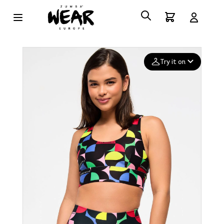
Try it on
Add your
photo
Deleted after 24 hours