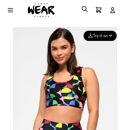
Try it on
Add your
photo
Deleted after 24 hours