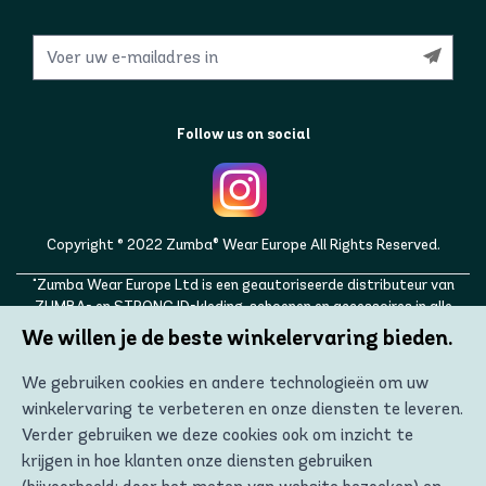
Follow us on social
Copyright © 2022 Zumba® Wear Europe All Rights Reserved.
"Zumba Wear Europe Ltd is een geautoriseerde distributeur van
ZUMBA- en STRONG ID-kleding, schoenen en accessoires in alle
Europese landen, evenals in het Verenigd Koninkrijk, Noorwegen,
We willen je de beste winkelervaring bieden.
Zwitserland, IJsland, Oekraïne, Moldavië, Turkije, Rusland. ZUMBA,
STRONG ID en de ZUMBA- en STRONG ID-logo's zijn handelsmerken
We gebruiken cookies en andere technologieën om uw
van Zumba Fitness, LLC en worden met toestemming gebruikt."
winkelervaring te verbeteren en onze diensten te leveren.
Verder gebruiken we deze cookies ook om inzicht te
krijgen in hoe klanten onze diensten gebruiken