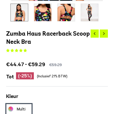
Zumba Haus Racerback Scoop
Neck Bra
€44.47 - €59.29
€59.29
(-25%)
Tot
(Inclusief 21% BTW)
Kleur
Multi