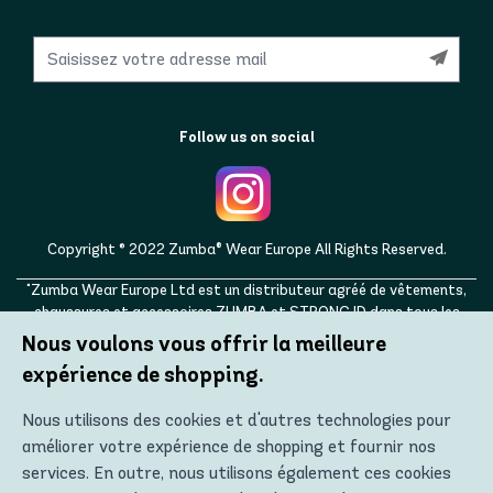
Follow us on social
Copyright © 2022 Zumba® Wear Europe All Rights Reserved.
"Zumba Wear Europe Ltd est un distributeur agréé de vêtements,
chaussures et accessoires ZUMBA et STRONG ID dans tous les
pays européens, ainsi qu'au Royaume-Uni, en Norvège, en Suisse, en
Nous voulons vous offrir la meilleure
Islande, en Ukraine, en Moldavie, en Turquie, en Russie. ZUMBA,
expérience de shopping.
STRONG ID et les logos ZUMBA et STRONG ID sont des marques
déposées de Zumba Fitness, LLC et sont utilisés avec autorisation."
Nous utilisons des cookies et d'autres technologies pour
améliorer votre expérience de shopping et fournir nos
services. En outre, nous utilisons également ces cookies