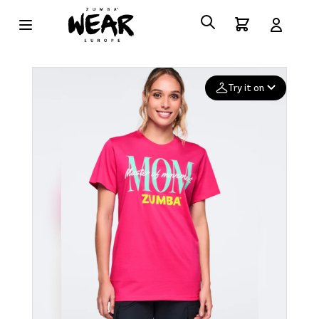
Try it on
Add your
photo
Deleted after 24 hours