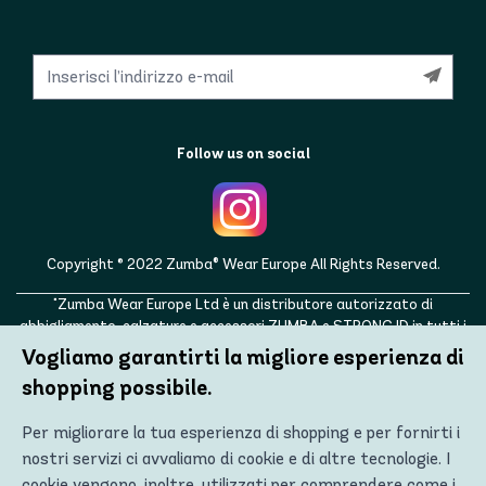
Follow us on social
Copyright © 2022 Zumba® Wear Europe All Rights Reserved.
"Zumba Wear Europe Ltd è un distributore autorizzato di
abbigliamento, calzature e accessori ZUMBA e STRONG ID in tutti i
paesi europei, nonché nel Regno Unito, Norvegia, Svizzera, Islanda,
Vogliamo garantirti la migliore esperienza di
Ucraina, Moldavia, Turchia, Russia. ZUMBA, STRONG ID e i loghi
shopping possibile.
ZUMBA e STRONG ID sono marchi registrati di Zumba Fitness, LLC e
vengono utilizzati con autorizzazione."
Per migliorare la tua esperienza di shopping e per fornirti i
nostri servizi ci avvaliamo di cookie e di altre tecnologie. I
cookie vengono, inoltre, utilizzati per comprendere come i