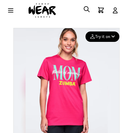
Try it on
Add your
photo
Deleted after 24 hours