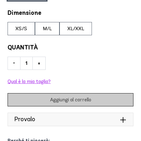
Dimensione
XS/S
M/L
XL/XXL
QUANTITÀ
-
+
Qual è la mia taglia?
Aggiungi al carrello
Provalo
Perché ti piacerà: