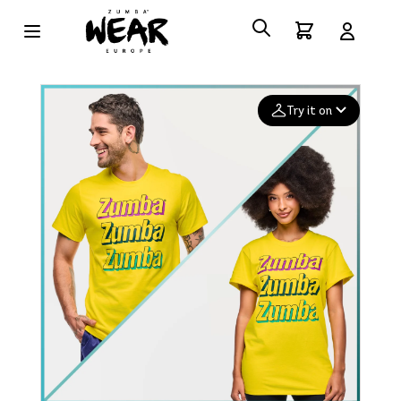
Try it on
Add your
photo
Deleted after 24 hours