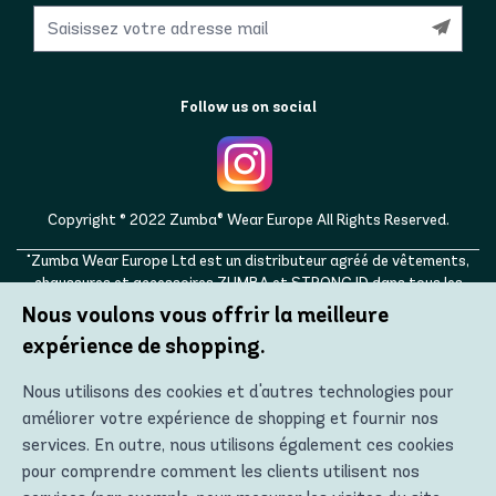
Follow us on social
Copyright © 2022 Zumba® Wear Europe All Rights Reserved.
"Zumba Wear Europe Ltd est un distributeur agréé de vêtements,
chaussures et accessoires ZUMBA et STRONG ID dans tous les
pays européens, ainsi qu'au Royaume-Uni, en Norvège, en Suisse, en
Nous voulons vous offrir la meilleure
Islande, en Ukraine, en Moldavie, en Turquie, en Russie. ZUMBA,
expérience de shopping.
STRONG ID et les logos ZUMBA et STRONG ID sont des marques
déposées de Zumba Fitness, LLC et sont utilisés avec autorisation."
Nous utilisons des cookies et d'autres technologies pour
améliorer votre expérience de shopping et fournir nos
services. En outre, nous utilisons également ces cookies
pour comprendre comment les clients utilisent nos