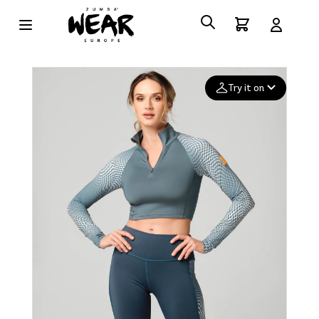
Try it on
Add your
photo
Deleted after 24 hours