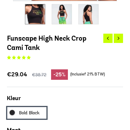
Funscape High Neck Crop
Cami Tank
€29.04
-25%
(Inclusief 21% BTW)
€38.72
Kleur
Bold Black