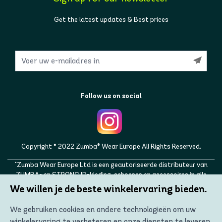
Get the latest updates & Best prices
Follow us on social
Copyright © 2022 Zumba® Wear Europe All Rights Reserved.
"Zumba Wear Europe Ltd is een geautoriseerde distributeur van
ZUMBA- en STRONG ID-kleding, schoenen en accessoires in alle
Europese landen, evenals in het Verenigd Koninkrijk, Noorwegen,
We willen je de beste winkelervaring bieden.
Zwitserland, IJsland, Oekraïne, Moldavië, Turkije, Rusland. ZUMBA,
STRONG ID en de ZUMBA- en STRONG ID-logo's zijn handelsmerken
We gebruiken cookies en andere technologieën om uw
van Zumba Fitness, LLC en worden met toestemming gebruikt."
winkelervaring te verbeteren en onze diensten te leveren.