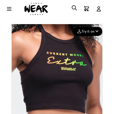
Try it on
Add your
photo
Deleted after 24 hours