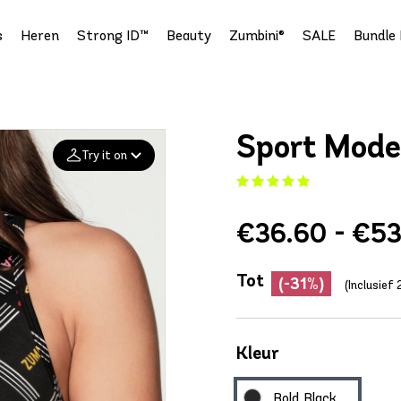
s
Heren
Strong ID™
Beauty
Zumbini®
SALE
Bundle 
Sport Mode
Try it on
Add your
€36.60 - €53
photo
Deleted after 24 hours
Tot
(-31%)
(Inclusie
Kleur
Bold Black