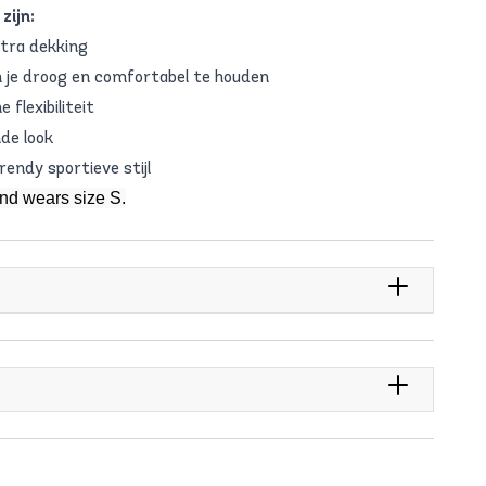
zijn:
tra dekking
 je droog en comfortabel te houden
flexibiliteit
nde look
endy sportieve stijl
and wears size S.