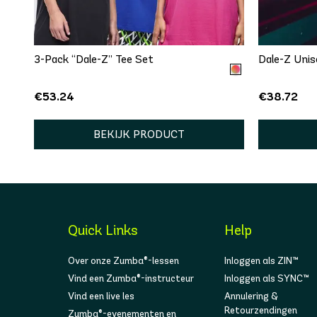
One size
XS
3-Pack “Dale-Z” Tee Set
Dale-Z Unis
€53.24
€38.72
BEKIJK PRODUCT
Quick Links
Help
Over onze Zumba®-lessen
Inloggen als ZIN™
Vind een Zumba®-instructeur
Inloggen als SYNC™
Vind een live les
Annulering &
Retourzendingen
Zumba®-evenementen en