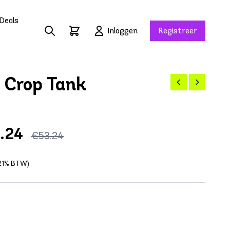
Deals
Inloggen
Registreer
 Crop Tank
.24
€53.24
f 21% BTW)