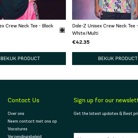
/S
M/L
XL/XXL
XS/S
M/L
XL/
ex Crew Neck Tee - Black
Dale-Z Unisex Crew Neck Tee 
White/Multi
€42.35
BEKIJK PRODUCT
BEKIJK PRODUCT
Contact Us
Sign up for our newslet
Over ons
Get the latest updates & Best pr
Neem contact met ons op
Vacatures
Verzendingsbeleid