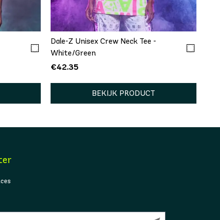
XXL
XS/S
M/L
XL/XXL
-
Dale-Z Unisex Crew Neck Tee -
White/Green
€42.35
BEKIJK PRODUCT
ter
ices