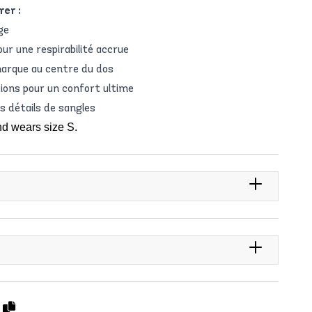
rer :
ge
r une respirabilité accrue
arque au centre du dos
tions pour un confort ultime
s détails de sangles
nd wears size S.