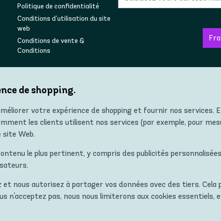
Politique de confidentialité
Conditions d'utilisation du site
web
Conditions de vente &
Conditions
ence de shopping.
Follow us on social
améliorer votre expérience de shopping et fournir nos services. E
ment les clients utilisent nos services (par exemple, pour mes
e site Web.
Copyright © 2022 Zumba® Wear Europe All Rights Reserved.
ntenu le plus pertinent, y compris des publicités personnalisées
isateurs.
êtements, chaussures et accessoires ZUMBA et STRONG ID dans tous les p
e, en Russie. ZUMBA, STRONG ID et les logos ZUMBA et STRONG ID sont des 
z et nous autorisez à partager vos données avec des tiers. Cela 
avec autorisation."
us n'acceptez pas, nous nous limiterons aux cookies essentiels, 