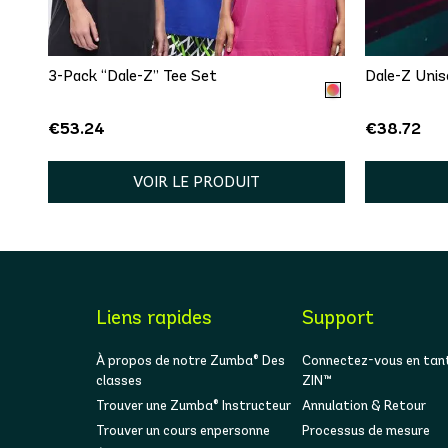
One size
XS
3-Pack “Dale-Z” Tee Set
Dale-Z Unis
€53.24
€38.72
VOIR LE PRODUIT
Liens rapides
Support
À propos de notre Zumba® Des
Connectez-vous en tan
classes
ZIN™
Trouver une Zumba® Instructeur
Annulation & Retour
Trouver un cours enpersonne
Processus de mesure