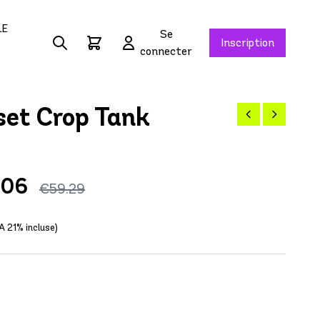
LE
Se
Inscription
connecter
et Crop Tank
.06
€59.29
A 21% incluse)