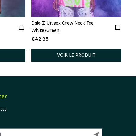
XXL
XS/S
M/L
XL/XXL
-
Dale-Z Unisex Crew Neck Tee -
White/Green
€42.35
VOIR LE PRODUIT
ter
ices