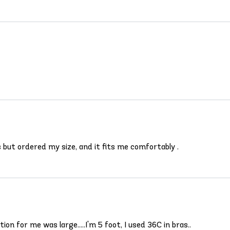
 but ordered my size, and it fits me comfortably .
on for me was large.....I'm 5 foot, I used 36C in bras..