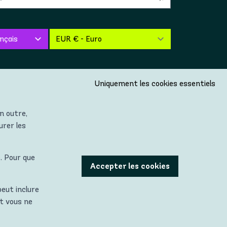
Uniquement les cookies essentiels
n outre,
urer les
. Pour que
Accepter les cookies
ays européens, ainsi qu'au Royaume-Uni, en Norvège, en
marques déposées de Zumba Fitness, LLC et sont utilisés
peut inclure
et vous ne