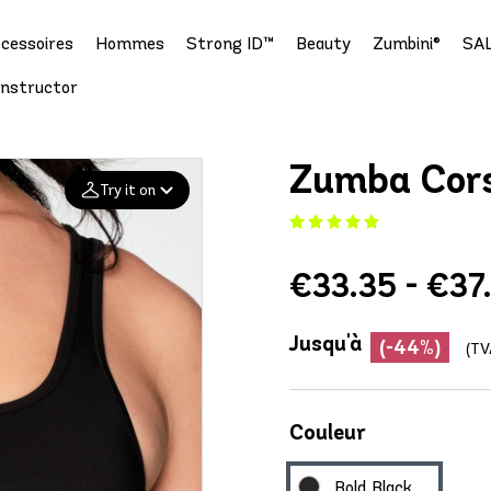
cessoires
Hommes
Strong ID™
Beauty
Zumbini®
SA
Instructor
Zumba Cors
Try it on
Add your
€33.35 - €37
photo
Deleted after 24 hours
Jusqu'à
(-44%)
(TV
Couleur
Bold Black