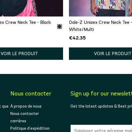
/S
M/L
XL/XXL
XS/S
M/L
XL/
ex Crew Neck Tee - Black
Dale-Z Unisex Crew Neck Tee 
White/Multi
€42.35
VOIR LE PRODUIT
VOIR LE PRODUIT
Nous contacter
Sign up for our newslet
t que
À propos de nous
Get the latest updates & Best pr
Nous contacter
carrières
Politique d'expédition