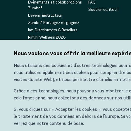
Événements et collaborations
FAQ
Zumba®
Soutien caritatif
Devenir instructeur
Zumba® Partagez et gagnez
Int. Distributors & Resellers
Rimini Wellness 2026
Zumba Wear Collection Magazine
Nous voulons vous offrir la meilleure expéri
Nous utilisons des cookies et d'autres technologies pour 
nous utilisons également ces cookies pour comprendre com
visites du site Web), et nous permettre d'améliorer notr
Grâce à ces technologies, nous pouvons vous montrer le co
cela fonctionne, nous collectons des données sur nos util
"Zumba Wear Europe Ltd est un distributeur agréé de v
Suisse, en Islande, en Ukraine, en Moldavie, en Turqui
Si vous cliquez sur « Accepter les cookies », vous accepte
le traitement de vos données en dehors de l'Europe. Si vo
verrez que notre contenu de base.