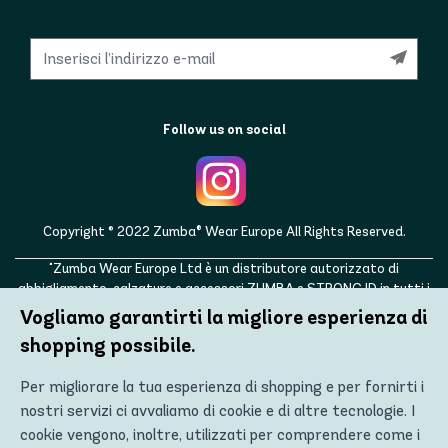
Follow us on social
Copyright © 2022 Zumba® Wear Europe All Rights Reserved.
"Zumba Wear Europe Ltd è un distributore autorizzato di
abbigliamento, calzature e accessori ZUMBA e STRONG ID in tutti i
paesi europei, nonché nel Regno Unito, Norvegia, Svizzera, Islanda,
Vogliamo garantirti la migliore esperienza di
Ucraina, Moldavia, Turchia, Russia. ZUMBA, STRONG ID e i loghi
shopping possibile.
ZUMBA e STRONG ID sono marchi registrati di Zumba Fitness, LLC e
vengono utilizzati con autorizzazione."
Per migliorare la tua esperienza di shopping e per fornirti i
nostri servizi ci avvaliamo di cookie e di altre tecnologie. I
cookie vengono, inoltre, utilizzati per comprendere come i