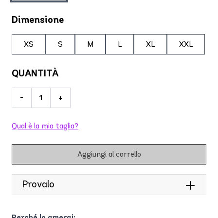
Dimensione
XS
S
M
L
XL
XXL
QUANTITÀ
-
+
Qual è la mia taglia?
Aggiungi al carrello
Provalo
Perché lo amerai: