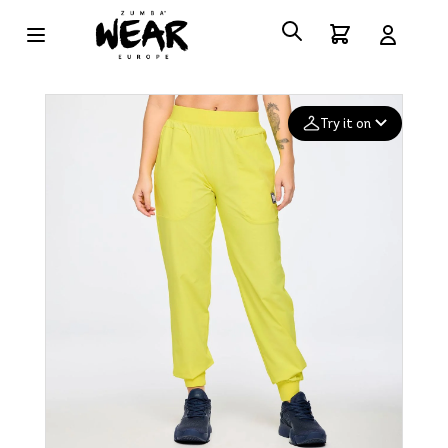
Try it on
Add your
photo
Deleted after 24 hours