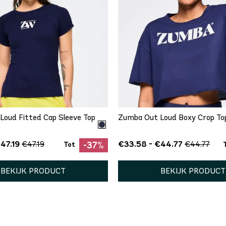
SNEL TOEVOEGEN
SNEL TOEVOEGEN
S
M
XL
XXL
XXL
Loud Fitted Cap Sleeve Top
Zumba Out Loud Boxy Crop To
47.19
€33.58 - €44.77
€47.19
€44.77
-37%
Tot
BEKIJK PRODUCT
BEKIJK PRODUCT