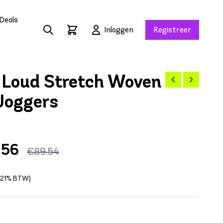
Deals
Inloggen
Registreer
Loud Stretch Woven
Joggers
.56
€89.54
f 21% BTW)