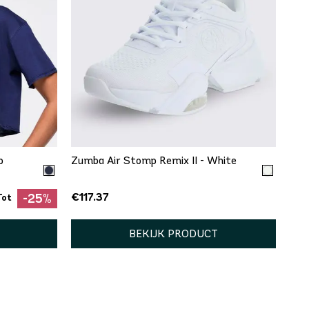
SNEL TOEVOEGEN
5
9
9.5
11
12
13
p
Zumba Air Stomp Remix II - White
€117.37
-25%
Tot
BEKIJK PRODUCT