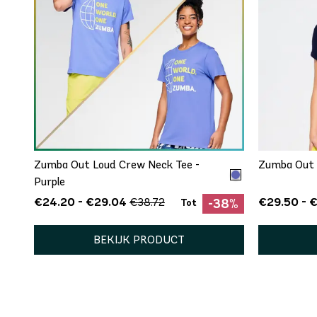
SNEL TOEVOEGEN
XS/S
M/L
XL/XXL
Zumba Out Loud Crew Neck Tee -
Zumba Out 
Purple
€24.20 - €29.04
€29.50 - €
€38.72
-38%
Tot
BEKIJK PRODUCT