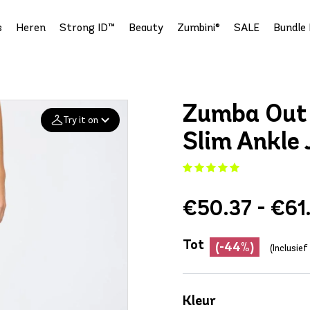
s
Heren
Strong ID™
Beauty
Zumbini®
SALE
Bundle 
Zumba Out 
Try it on
Slim Ankle 
Add your
photo
€50.37 - €61
Deleted after 24 hours
Tot
(-44%)
(Inclusie
Kleur