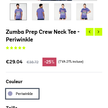
Zumba Prep Crew Neck Tee -
Periwinkle
€29.04
-25%
(TVA 21% incluse)
€38.72
Couleur
Periwinkle