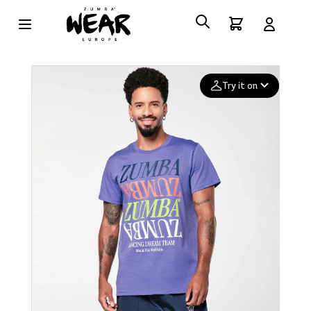
Try it on
Add your
photo
Deleted after 24 hours