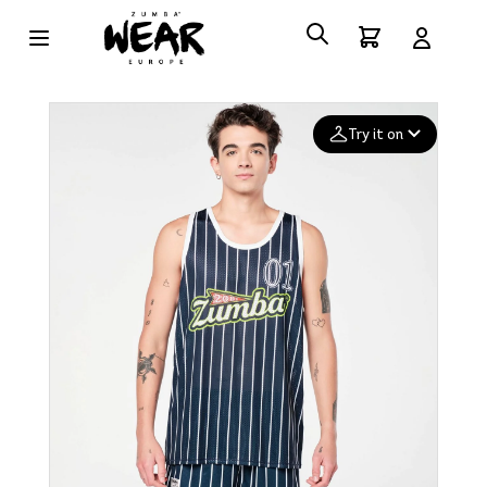
Try it on
Add your
photo
Deleted after 24 hours