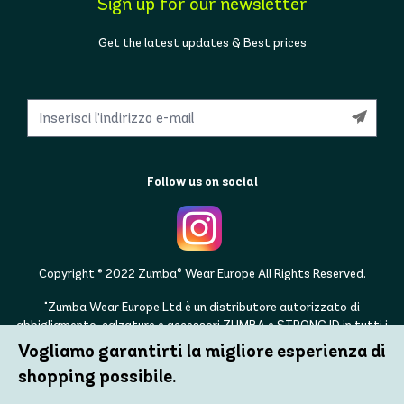
Sign up for our newsletter
Get the latest updates & Best prices
Follow us on social
Copyright © 2022 Zumba® Wear Europe All Rights Reserved.
"Zumba Wear Europe Ltd è un distributore autorizzato di
abbigliamento, calzature e accessori ZUMBA e STRONG ID in tutti i
paesi europei, nonché nel Regno Unito, Norvegia, Svizzera, Islanda,
Vogliamo garantirti la migliore esperienza di
Ucraina, Moldavia, Turchia, Russia. ZUMBA, STRONG ID e i loghi
shopping possibile.
ZUMBA e STRONG ID sono marchi registrati di Zumba Fitness, LLC e
vengono utilizzati con autorizzazione."