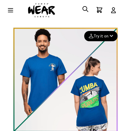
Try it on
Add your
photo
Deleted after 24 hours