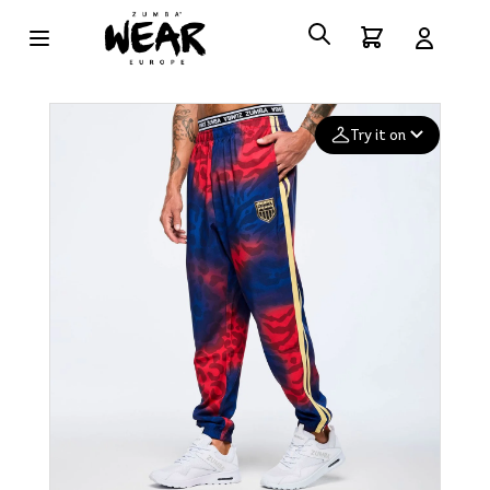
Try it on
Add your
photo
Deleted after 24 hours