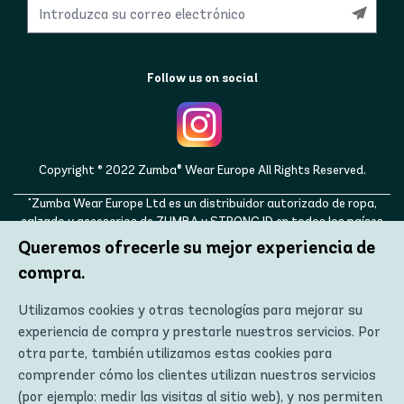
Follow us on social
Copyright © 2022 Zumba® Wear Europe All Rights Reserved.
"Zumba Wear Europe Ltd es un distribuidor autorizado de ropa,
calzado y accesorios de ZUMBA y STRONG ID en todos los países
europeos, así como en el Reino Unido, Noruega, Suiza, Islandia,
Queremos ofrecerle su mejor experiencia de
Ucrania, Moldavia, Turquía, Rusia. ZUMBA, STRONG ID y los
compra.
logotipos de ZUMBA y STRONG ID son marcas registradas de
Zumba Fitness, LLC y se utilizan con permiso."
Utilizamos cookies y otras tecnologías para mejorar su
experiencia de compra y prestarle nuestros servicios. Por
otra parte, también utilizamos estas cookies para
comprender cómo los clientes utilizan nuestros servicios
(por ejemplo: medir las visitas al sitio web), y nos permiten