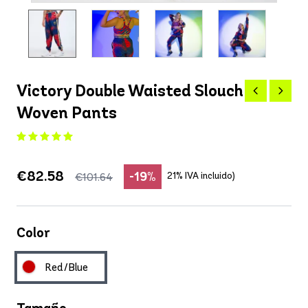
Victory Double Waisted Slouch
Woven Pants
€82.58
-19%
21% IVA incluido)
€101.64
Color
Red/Blue