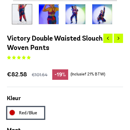
Victory Double Waisted Slouch
Woven Pants
€82.58
-19%
(Inclusief 21% BTW)
€101.64
Kleur
Red/Blue