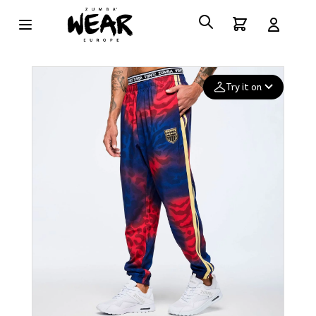
Try it on
Add your
photo
Deleted after 24 hours