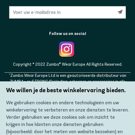
Follow us on social
Copyright © 2022 Zumba® Wear Europe All Rights Reserved.
"Zumba Wear Europe Ltd is een geautoriseerde distributeur van
ZUMBA- en STRONG ID-kleding, schoenen en accessoires in alle
Europese landen, evenals in het Verenigd Koninkrijk, Noorwegen,
We willen je de beste winkelervaring bieden.
Zwitserland, IJsland, Oekraïne, Moldavië, Turkije, Rusland. ZUMBA,
STRONG ID en de ZUMBA- en STRONG ID-logo's zijn handelsmerken
We gebruiken cookies en andere technologieën om uw
van Zumba Fitness, LLC en worden met toestemming gebruikt."
winkelervaring te verbeteren en onze diensten te leveren.
Verder gebruiken we deze cookies ook om inzicht te
krijgen in hoe klanten onze diensten gebruiken
(bijvoorbeeld: door het meten van website bezoeken) en