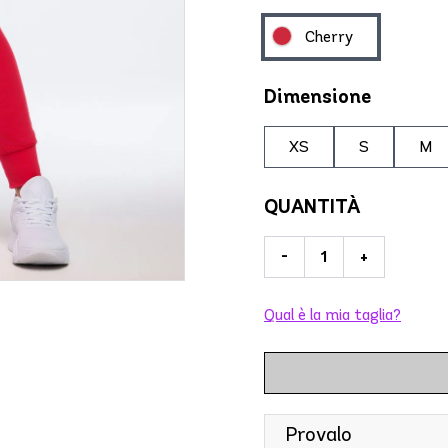
Cherry
Dimensione
XS
S
M
QUANTITÀ
-
+
Qual è la mia taglia?
Provalo