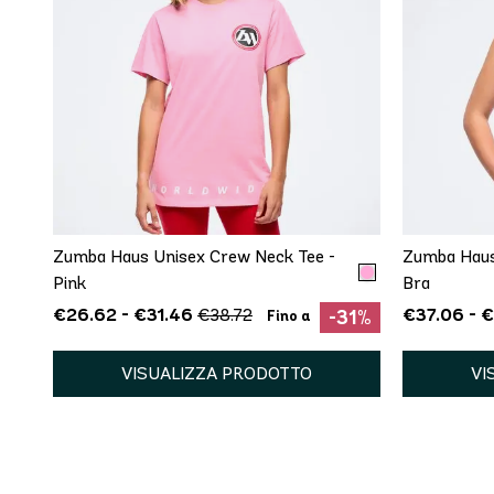
AGGIUNTA RAPIDA
XS/S
M/L
XL/XXL
Zumba Haus Unisex Crew Neck Tee -
Zumba Haus
Pink
Bra
€26.62 - €31.46
€37.06 - 
€38.72
-31%
Fino a
VISUALIZZA PRODOTTO
VI