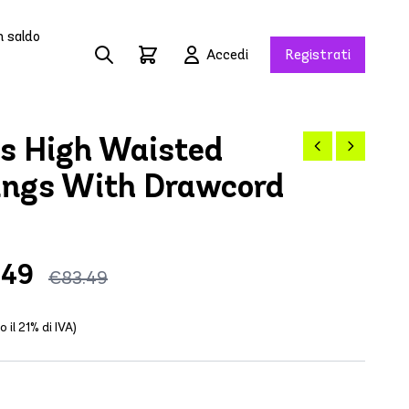
n saldo
Accedi
Registrati
s High Waisted
ings With Drawcord
.49
€83.49
o il 21% di IVA)