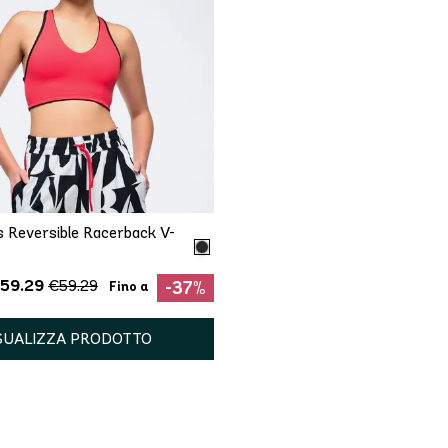
AGGIUNTA RAPIDA
S
M
L
XXL
 Reversible Racerback V-
€59.29
€59.29
-37%
Fino a
SUALIZZA PRODOTTO