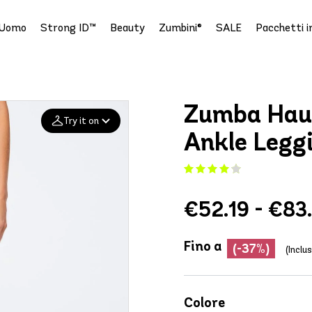
Uomo
Strong ID™
Beauty
Zumbini®
SALE
Pacchetti i
Zumba Hau
Try it on
Ankle Legg
Add your
photo
€52.19 - €83
Deleted after 24 hours
Fino a
(-37%)
(Inclus
Colore