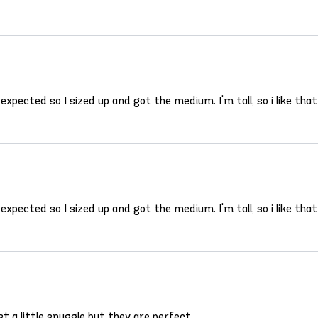
I expected so I sized up and got the medium. I'm tall, so i like 
I expected so I sized up and got the medium. I'm tall, so i like 
ust a little snuggle but they are perfect