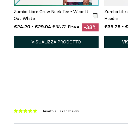
Zumba Libre Crew Neck Tee - Wear It
Zumba Libre
Out White
Hoodie
€24.20 - €29.04
€33.28 - 
€38.72
-38%
Fino a
VISUALIZZA PRODOTTO
VI
Basato su 7 recensioni