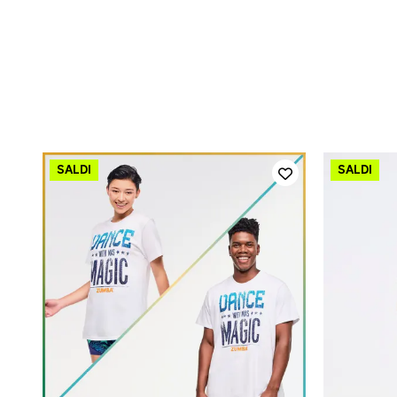
AGGIUNTA RAPIDA
XS/S
M/L
XL/XXL
XS