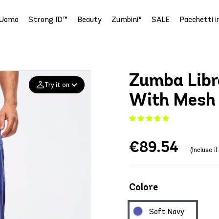
Uomo
Strong ID™
Beauty
Zumbini®
SALE
Pacchetti i
Zumba Libr
Try it on
With Mesh
Add your
photo
€89.54
Deleted after 24 hours
(Incluso il
Colore
Soft Navy