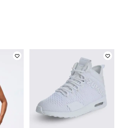
AGGIUNTA RAPIDA
5
5.5
6
6.5
7
7.5
8
8.5
9
9.5
10
11
12
13