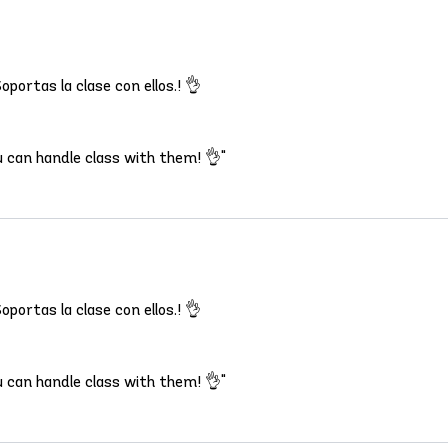
ortas la clase con ellos.! 👌
u can handle class with them! 👌"
ortas la clase con ellos.! 👌
u can handle class with them! 👌"