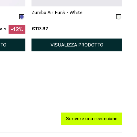
Zumba Air Funk - White
€117.37
-12%
o a
TTO
VISUALIZZA PRODOTTO
Scrivere una recensione