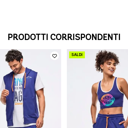
PRODOTTI CORRISPONDENTI
AGGIUNTA RAPIDA
AGGIUNTA RAPIDA
S
M
L
XL
XL
XXL