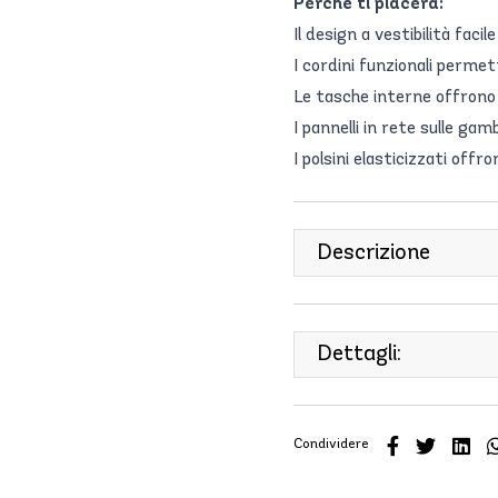
Perché ti piacerà:
Il design a vestibilità fac
I cordini funzionali permet
Le tasche interne offrono 
I pannelli in rete sulle gamb
I polsini elasticizzati offr
Descrizione
Dettagli:
Condividere