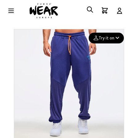
Try it on
Add your
photo
Deleted after 24 hours