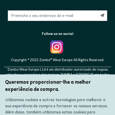
Follow us on social
Copyright © 2022 Zumba® Wear Europe All Rights Reserved.
"Zumba Wear Europe Ltd é um distribuidor autorizado de roupas,
calçados e acessórios das marcas ZUMBA e STRONG ID em todos
os países europeus, bem como no Reino Unido, Noruega, Suíça,
Queremos proporcionar-lhe a melhor
Islândia, Ucrânia, Moldávia, Turquia, Rússia. ZUMBA, STRONG ID e os
experiência de compra.
logotipos ZUMBA e STRONG ID são marcas registradas da Zumba
Fitness, LLC e são usados com permissão."
Utilizamos cookies e outras tecnologias para melhorar a
sua experiência de compra e fornecer os nossos serviços.
Além disso, também utilizamos estes cookies para