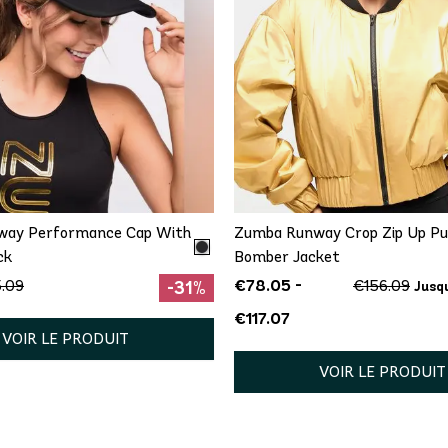
AJOUT RAPIDE
AJOUT RAPIDE
One Size
XS
S
M
L
way Performance Cap With
Zumba Runway Crop Zip Up Pu
ck
Bomber Jacket
€78.05 -
.09
€156.09
-31%
Jusq
€117.07
VOIR LE PRODUIT
VOIR LE PRODUIT