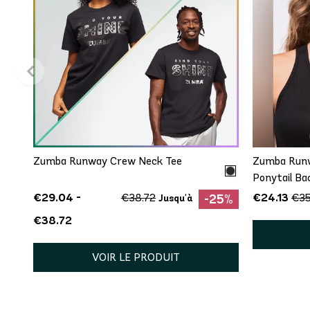
AJOUT RAPIDE
XS/S
Zumba Runway Crew Neck Tee
Zumba Run
Ponytail Ba
€29.04 -
€24.13
€38.72
€35
-25%
Jusqu'à
€38.72
VOIR LE PRODUIT