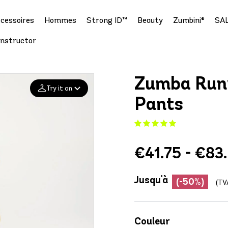
cessoires
Hommes
Strong ID™
Beauty
Zumbini®
SA
Instructor
Zumba Run
Try it on
Pants
Add your
photo
€41.75 - €83
Deleted after 24 hours
Jusqu'à
(-50%)
(TV
Couleur