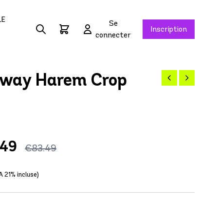
LE
Se
Inscription
connecter
way Harem Crop
.49
€83.49
A 21% incluse)