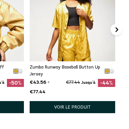
€6
AJOUT RAPIDE
XL
XS
S
M
L
XL
ff
Zumba Runway Baseball Button Up
Jersey
€43.56 -
€77.44
-50%
-44%
u'à
Jusqu'à
€77.44
VOIR LE PRODUIT