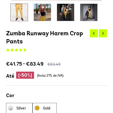
Zumba Runway Harem Crop
Pants
€41.75 - €83.49
€83.49
(-50%)
Até
(Inclui 21% de IVA)
Cor
Silver
Gold