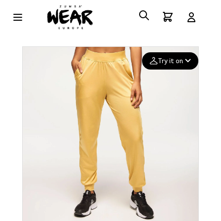
Try it on
Add your
photo
Deleted after 24 hours