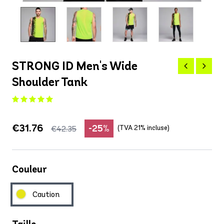
STRONG ID Men's Wide
Shoulder Tank
€31.76
-25%
(TVA 21% incluse)
€42.35
Couleur
Caution