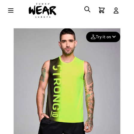
Try it on
Add your
photo
Deleted after 24 hours